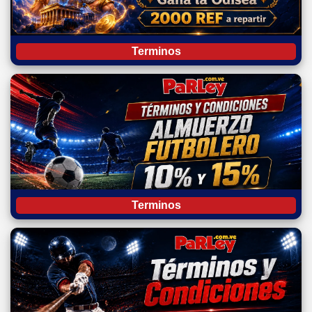
Terminos
Terminos