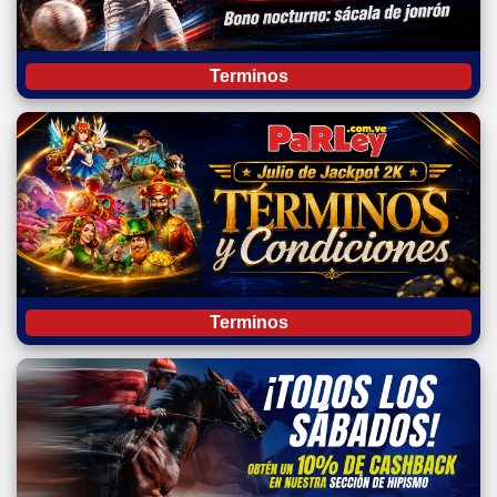
Terminos
Terminos