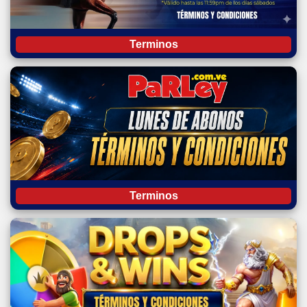
Terminos
Terminos