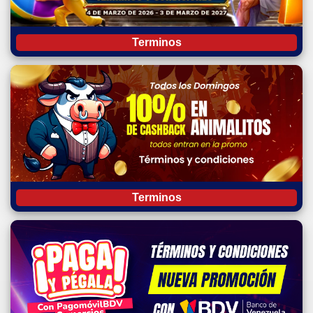
Terminos
Terminos