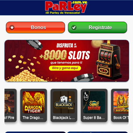
Bonos
Registrate
Fire
The Dragon Tiger
Blackjack Latino 10
Super 8 Baccarat
Book Of Tut Respin