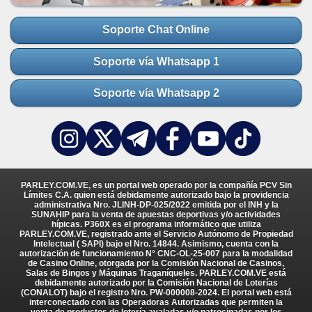
Soporte Chat Online
Soporte vía Whatsapp 1
Soporte vía Whatsapp 2
PARLEY.COM.VE, es un portal web operado por la compañía PCV Sin
Límites C.A. quien está debidamente autorizado bajo la providencia
administrativa Nro. JLINH-DP-025/2022 emitida por el INH y la
SUNAHIP para la venta de apuestas deportivas y/o actividades
hípicas. P360X es el programa informático que utiliza
PARLEY.COM.VE, registrado ante el Servicio Autónomo de Propiedad
Intelectual ( SAPI) bajo el Nro. 14844. Asimismo, cuenta con la
autorización de funcionamiento N° CNC-OL-25-007 para la modalidad
de Casino Online, otorgada por la Comisión Nacional de Casinos,
Salas de Bingos y Máquinas Traganíqueles. PARLEY.COM.VE está
debidamente autorizado por la Comisión Nacional de Loterías
(CONALOT) bajo el registro Nro. PW-000008-2024. El portal web está
interconectado con las Operadoras Autorizadas que permiten la