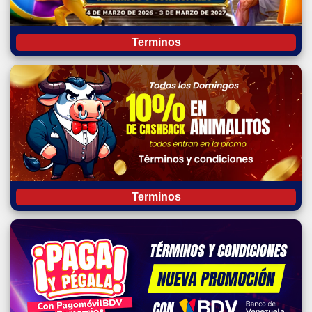
Terminos
Terminos