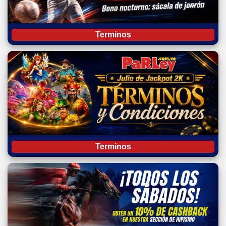
Terminos
Terminos