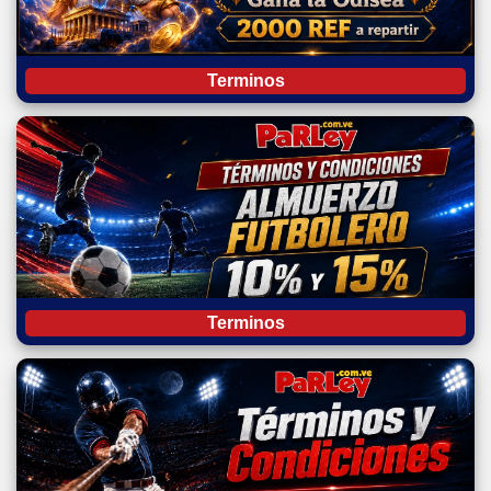
Terminos
Terminos