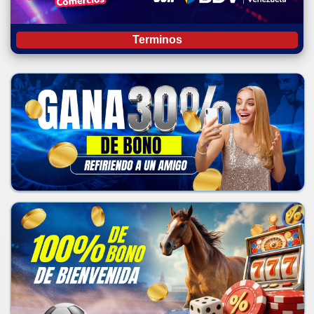
Terminos