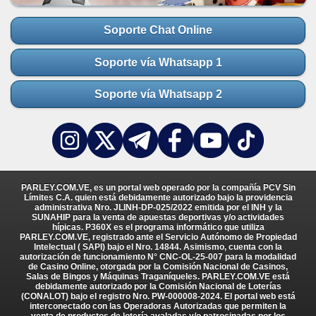
Soporte Chat Online
Soporte vía Whatsapp 1
Soporte vía Whatsapp 2
PARLEY.COM.VE, es un portal web operado por la compañía PCV Sin
Límites C.A. quien está debidamente autorizado bajo la providencia
administrativa Nro. JLINH-DP-025/2022 emitida por el INH y la
SUNAHIP para la venta de apuestas deportivas y/o actividades
hípicas. P360X es el programa informático que utiliza
PARLEY.COM.VE, registrado ante el Servicio Autónomo de Propiedad
Intelectual ( SAPI) bajo el Nro. 14844. Asimismo, cuenta con la
autorización de funcionamiento N° CNC-OL-25-007 para la modalidad
de Casino Online, otorgada por la Comisión Nacional de Casinos,
Salas de Bingos y Máquinas Traganíqueles. PARLEY.COM.VE está
debidamente autorizado por la Comisión Nacional de Loterías
(CONALOT) bajo el registro Nro. PW-000008-2024. El portal web está
interconectado con las Operadoras Autorizadas que permiten la