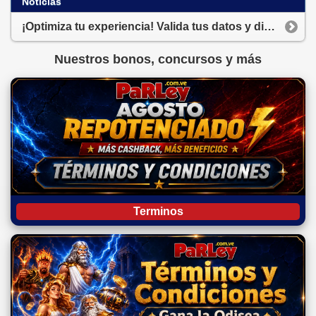
Noticias
¡Optimiza tu experiencia! Valida tus datos y disfruta de transacciones automáticas
Nuestros bonos, concursos y más
Terminos