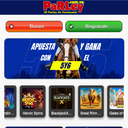
Bonos
Registrate
Spellbinding Mystery
Heroic Spins
BlackjackX Latino 5
Great Rhino Megaways
Gates of Olympus Xmas 1000