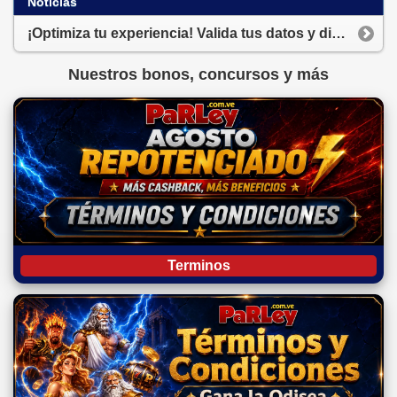
Noticias
¡Optimiza tu experiencia! Valida tus datos y disfruta de transacciones automáticas
Nuestros bonos, concursos y más
Terminos