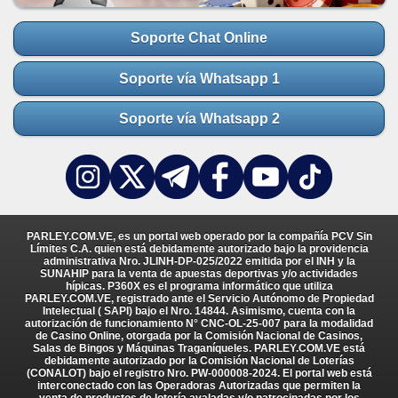
Soporte Chat Online
Soporte vía Whatsapp 1
Soporte vía Whatsapp 2
PARLEY.COM.VE, es un portal web operado por la compañía PCV Sin
Límites C.A. quien está debidamente autorizado bajo la providencia
administrativa Nro. JLINH-DP-025/2022 emitida por el INH y la
SUNAHIP para la venta de apuestas deportivas y/o actividades
hípicas. P360X es el programa informático que utiliza
PARLEY.COM.VE, registrado ante el Servicio Autónomo de Propiedad
Intelectual ( SAPI) bajo el Nro. 14844. Asimismo, cuenta con la
autorización de funcionamiento N° CNC-OL-25-007 para la modalidad
de Casino Online, otorgada por la Comisión Nacional de Casinos,
Salas de Bingos y Máquinas Traganíqueles. PARLEY.COM.VE está
debidamente autorizado por la Comisión Nacional de Loterías
(CONALOT) bajo el registro Nro. PW-000008-2024. El portal web está
interconectado con las Operadoras Autorizadas que permiten la