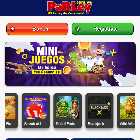
Bonos
Registrate
Book of Flames Hold & Win
Streak of Luck Double Dice
Pot of Fortune
Blackjack X 2 - Azure
Wild Wild Riches