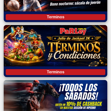
Terminos
Terminos