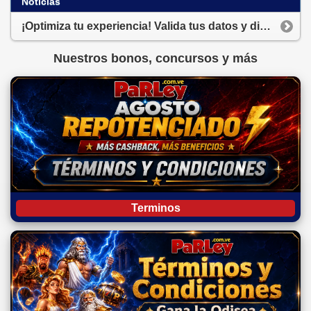
Noticias
¡Optimiza tu experiencia! Valida tus datos y disfruta de transacciones automáticas
Nuestros bonos, concursos y más
Terminos