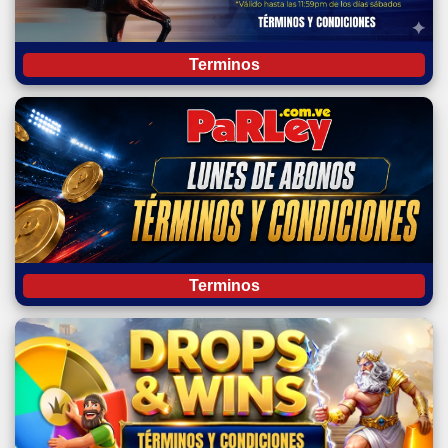
Terminos
Terminos